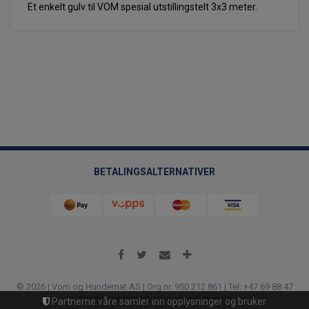
Et enkelt gulv til VOM spesial utstillingstelt 3x3 meter.
BETALINGSALTERNATIVER
© 2026 | Vom og Hundemat AS | Org.nr. 950 212 861 | Tel: +47 69 88 47
99 | E-post: post@vomoghundemat.no
Partnerne våre samler inn opplysninger og bruker