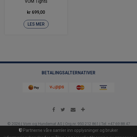
VOM Tights
kr 699,00
LES MER
BETALINGSALTERNATIVER
© 2026 | Vom og Hundemat AS | Org.nr. 950 212 861 | Tel: +47 69 88 47
99 | E-post: post@vomoghundemat.no
Partnerne våre samler inn opplysninger og bruker